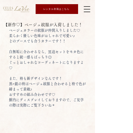
レンタル衣装はこちら
【新作♡】ベージュ紋服が入荷しました！
ベージュカラーの紋服が仲間入りしました♡
柔らかく優しい色味がおしゃれで可愛い♪
どのブースでも合うカラーです！！
白無垢に合わせるなら、筥迫セットをモカ色に
すると統一感もばっちり◎
ぐっとおしゃれなコーディネートになりますよ
♡
また、袴も新デザインなんです！
黒×銀の袴はベージュ紋服と合わせると袴で色が
締まって素敵♪
おすすめの組み合わせです♡
館内にディスプレイしておりますので、ご見学
の際は実際にご覧下さいね＊