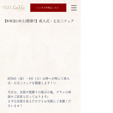
レンタル衣装はこちら
【8/8(金).9(土)開催‼】成人式・七五三フェア
8月8日（金）・9日（土）11時～17時にて成人
式・七五三フェアを開催します！♡
当日は、衣装や髪飾りの展示の他、プランの相
談やご試着も行っております♪
まずは衣装を見るだけでもお気軽にご来館くだ
さいませ！