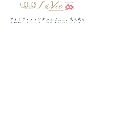
フォトウェディングから七五三、成人式な
ど​幅広いラインナップをご用意いたしてお
ります。
セレス立川ラヴィ
〒190-0012 東京都立川市曙町1-22-20
ドリーミーホール立川4F
TEL:
042-527-1122
営業時間：11:00～18:00
休館日：水曜定休
Follow me
Contact