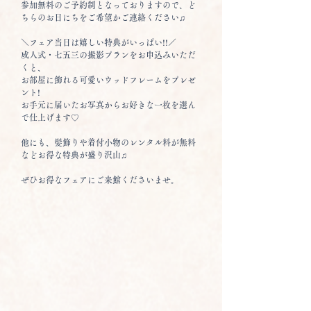
参加無料のご予約制となっておりますので、ど
ちらのお日にちをご希望かご連絡ください♫
＼フェア当日は嬉しい特典がいっぱい!!／
成人式・七五三の撮影プランをお申込みいただ
くと、
お部屋に飾れる可愛いウッドフレームをプレゼ
ント!
お手元に届いたお写真からお好きな一枚を選ん
で仕上げます♡
他にも、髪飾りや着付小物のレンタル料が無料
などお得な特典が盛り沢山♫
ぜひお得なフェアにご来館くださいませ。