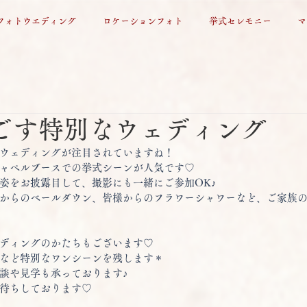
フォトウエディング
ロケーションフォト
挙式セレモニー
マ
ごす特別なウェディング
ウェディングが注目されていますね！ 
ャペルブースでの挙式シーンが人気です♡ 
姿をお披露目して、撮影にも一緒にご参加OK♪ 
からのベールダウン、皆様からのフラワーシャワーなど、ご家族
ディングのかたちもございます♡ 
など特別なワンシーンを残します＊ 
談や見学も承っております♪ 
待ちしております♡