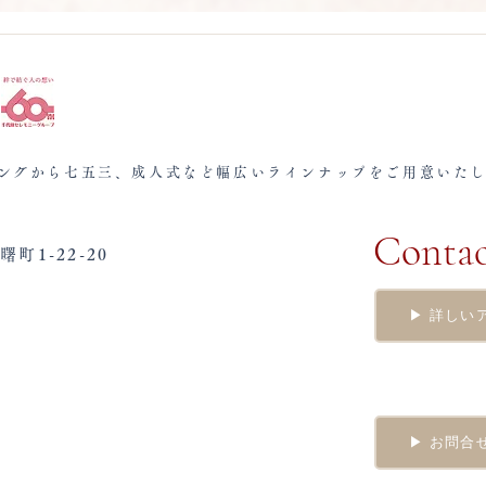
ングから七五三、成人式など​幅広いラインナップをご用意いた
Contac
曙町1-22-20
▶︎ 詳し
0
▶︎ お問