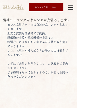
レンタル衣装はこちら
留袖モーニングなどレンタル衣装あります♪
セレス立川ラヴィでは衣装のみレンタルも承っ
ております！
上質な衣装を低価格でご提供。
親御様の衣装や新郎新婦の衣装など、
特別な日にふさわしい華やかな衣装を取り揃え
ております＊
また、七五三や成人式などお子さんの祝着もご
ざいます♡
まずはご来館いただきまして、ご試着をご案内
しております♪
ご予約制となっておりますので、事前にお問い
合わせくださいませ＊